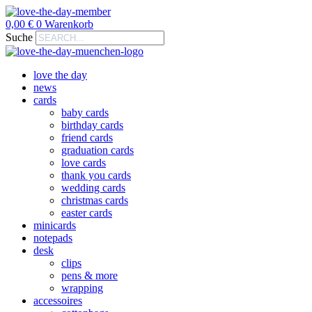
0,00
€
0
Warenkorb
Suche
love the day
news
cards
baby cards
birthday cards
friend cards
graduation cards
love cards
thank you cards
wedding cards
christmas cards
easter cards
minicards
notepads
desk
clips
pens & more
wrapping
accessoires