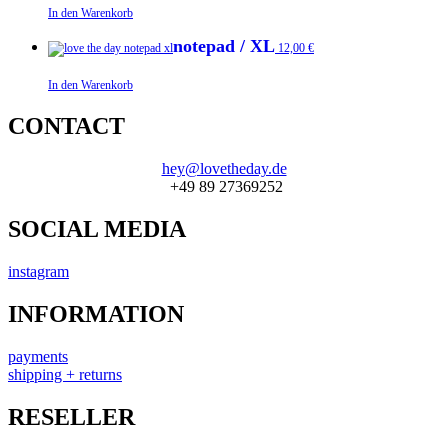
In den Warenkorb
notepad / XL
12,00
€
In den Warenkorb
CONTACT
hey@lovetheday.de
+49 89 27369252‬
SOCIAL MEDIA
instagram
INFORMATION
payments
shipping + returns
RESELLER