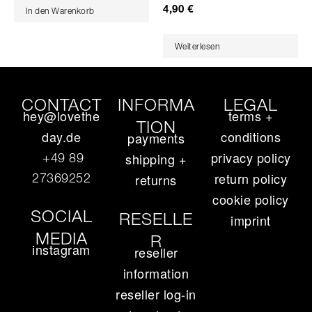
4,90
€
In den Warenkorb
Weiterlesen
CONTACT
INFORMA
LEGAL
hey@lovethe
terms +
TION
day.de
conditions
payments
privacy policy
+49 89
shipping +
return policy
27369252‬
returns
cookie policy
SOCIAL
RESELLE
imprint
MEDIA
R
instagram
reseller
information
reseller log-in