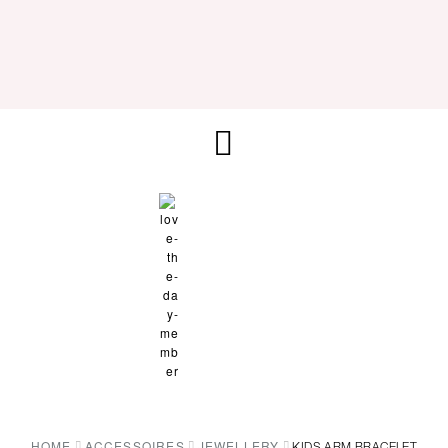
HOME
ACCESSOIRES
JEWELLERY
KIDS ARM BRACELET