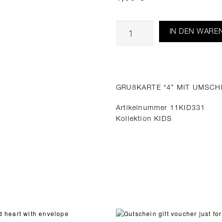
IN DEN WARE
GRUßKARTE “4” MIT UMSC
Artikelnummer 11KID331
Kollektion KIDS