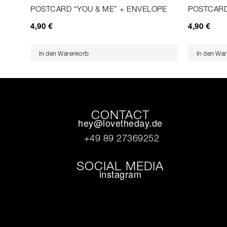
POSTCARD “YOU & ME” + ENVELOPE
POSTCARD
4,90
€
4,90
€
In den Warenkorb
In den Wa
CONTACT
hey@lovetheday.de
+49 89 27369252‬
SOCIAL MEDIA
instagram