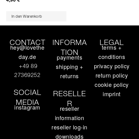
In den Warenkorb
CONTACT
INFORMA
LEGAL
hey@lovethe
terms +
TION
day.de
conditions
payments
privacy policy
+49 89
shipping +
return policy
27369252‬
returns
cookie policy
SOCIAL
RESELLE
imprint
MEDIA
R
instagram
reseller
information
reseller log-in
downloads