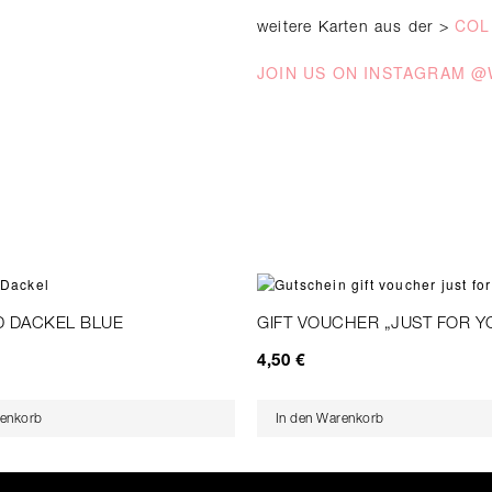
COL
weitere Karten aus der >
JOIN US ON INSTAGRAM 
 DACKEL BLUE
GIFT VOUCHER „JUST FOR Y
4,50
€
renkorb
In den Warenkorb