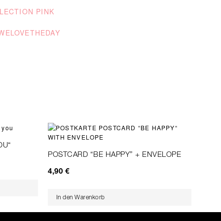
LECTION PINK
@WELOVETHEDAY
OU“
POSTCARD “BE HAPPY” + ENVELOPE
4,90
€
In den Warenkorb