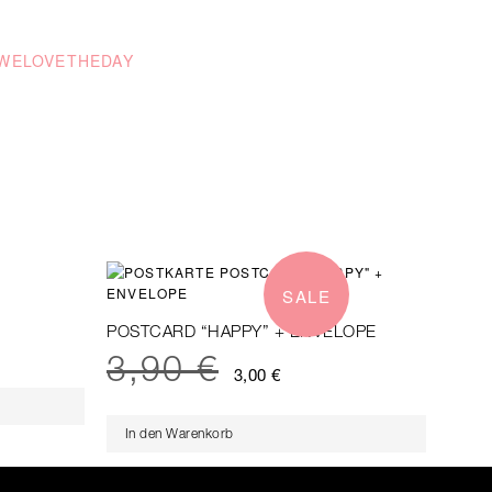
@WELOVETHEDAY
SALE
POSTCARD “HAPPY” + ENVELOPE
3,90
€
3,00
€
In den Warenkorb