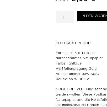
IN DEN WARE
POSTKARTE “COOL”
Format 10,5 x 14,8 cm
durchgefärbtes Naturpapier
Farbe lightblue
Heißfolienprägung Gold
Artikelnummer 03WIS024
Kollektion WISDOM
COOL FOREVER! Eine schönes K
werden wollen! Diese Postkar
Naturpapier und die Heissfo
schmeichelhaften Spruch ist d