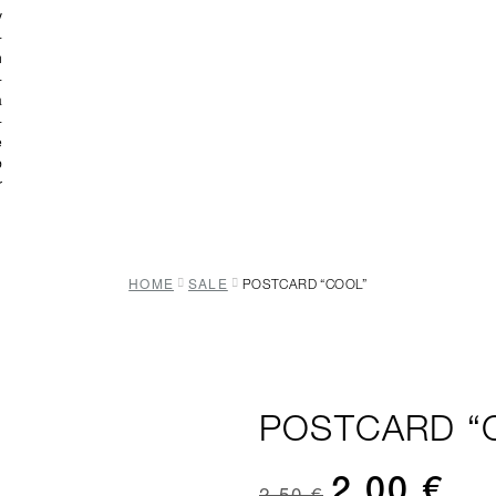
HOME
SALE
POSTCARD “COOL”
POSTCARD “
2,00
€
2,50
€