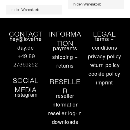
In den Warenkorb
In den Warenkorb
CONTACT
INFORMA
LEGAL
hey@lovethe
terms +
TION
day.de
conditions
payments
privacy policy
+49 89
shipping +
return policy
27369252‬
returns
cookie policy
SOCIAL
RESELLE
imprint
MEDIA
R
instagram
reseller
information
reseller log-in
downloads