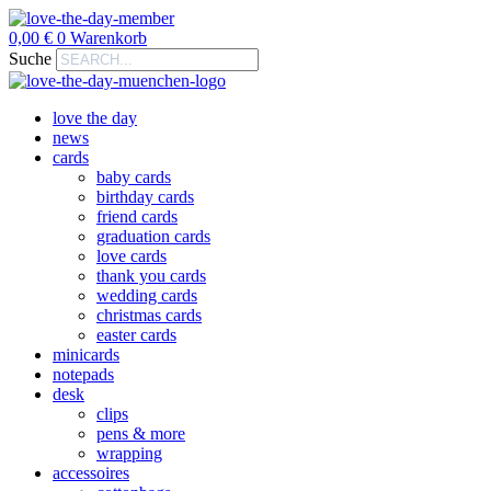
0,00
€
0
Warenkorb
Suche
love the day
news
cards
baby cards
birthday cards
friend cards
graduation cards
love cards
thank you cards
wedding cards
christmas cards
easter cards
minicards
notepads
desk
clips
pens & more
wrapping
accessoires