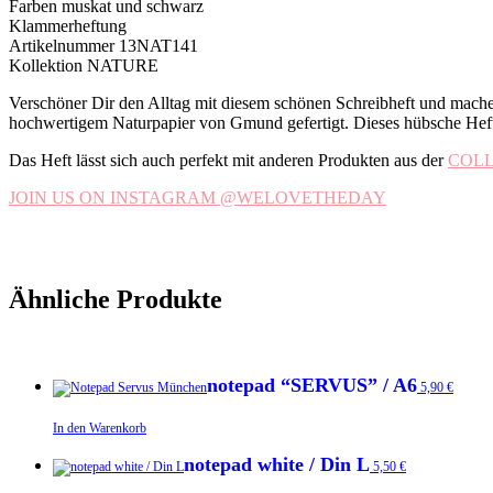
Farben muskat und schwarz
Klammerheftung
Artikelnummer 13NAT141
Kollektion NATURE
Verschöner Dir den Alltag mit diesem schönen Schreibheft und mache
hochwertigem Naturpapier von Gmund gefertigt. Dieses hübsche Heft is
Das Heft lässt sich auch perfekt mit anderen Produkten aus der
COLL
JOIN US ON INSTAGRAM @WELOVETHEDAY
Ähnliche Produkte
notepad “SERVUS” / A6
5,90
€
In den Warenkorb
notepad white / Din L
5,50
€