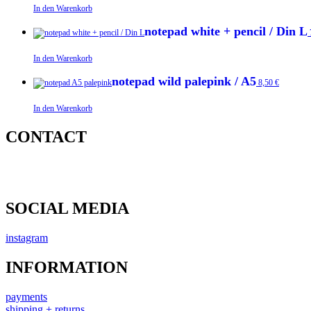
In den Warenkorb
notepad white + pencil / Din L
In den Warenkorb
notepad wild palepink / A5
8,50
€
In den Warenkorb
CONTACT
SOCIAL MEDIA
instagram
INFORMATION
payments
shipping + returns