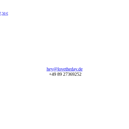
7,50
€
hey@lovetheday.de
+49 89 27369252‬