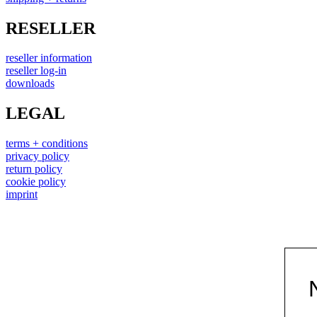
RESELLER
reseller information
reseller log-in
downloads
LEGAL
terms + conditions
privacy policy
return policy
cookie policy
imprint