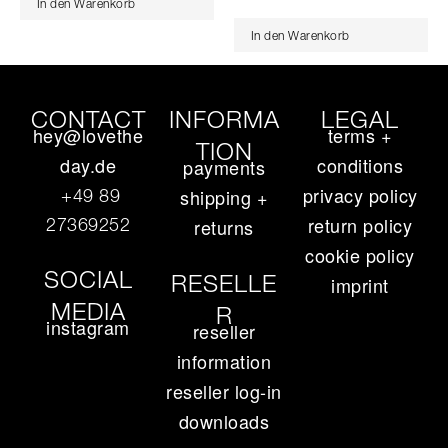
In den Warenkorb
In den Warenkorb
CONTACT
INFORMA
LEGAL
hey@lovethe
terms +
TION
day.de
conditions
payments
privacy policy
+49 89
shipping +
return policy
27369252‬
returns
cookie policy
SOCIAL
RESELLE
imprint
MEDIA
R
instagram
reseller
information
reseller log-in
downloads